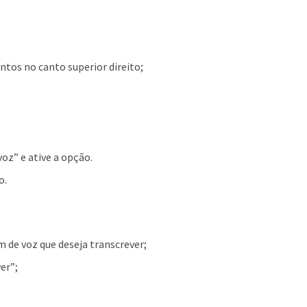
ntos no canto superior direito;
oz” e ative a opção.
o.
 de voz que deseja transcrever;
er”;