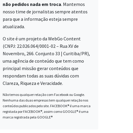
não pedidos nada em troca
. Mantemos
nosso time de jornalistas sempre atentos
para que a informação esteja sempre
atualizada.
O site é um projeto da WebGo Content
(CNPJ: 22.026.064/0001-02 – Rua XV de
Novembro, 266. Conjunto 33 | Curitiba/PR),
uma agência de conteúdo que tem como
principal missão gerar conteúdos que
respondam todas as suas dúvidas com
Clareza, Riqueza e Veracidade.
Não temos qualquer relação com Facebook ou Google.
Nenhuma das duas empresas tem qualquer relação nos
conteúdos publicados pelo site. FACEBOOK® é uma marca
registada por FACEBOOK®, assim como GOOGLE® é uma
marca registrada pela GOOGLE®