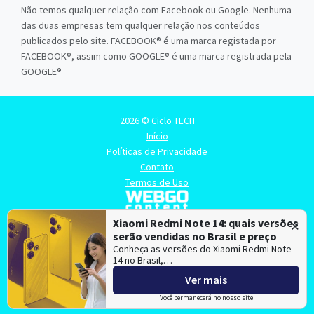
Não temos qualquer relação com Facebook ou Google. Nenhuma
das duas empresas tem qualquer relação nos conteúdos
publicados pelo site. FACEBOOK® é uma marca registada por
FACEBOOK®, assim como GOOGLE® é uma marca registrada pela
GOOGLE®
2026 © Ciclo TECH
Início
Políticas de Privacidade
Contato
Termos de Uso
×
Xiaomi Redmi Note 14: quais versões
serão vendidas no Brasil e preço
Conheça as versões do Xiaomi Redmi Note
14 no Brasil,…
Ver mais
Ciclo TECH é mantido e hospedado pela
Lince
, especialista em
criação de sites
e
criação de portais de notícias
.
Você permanecerá no nosso site