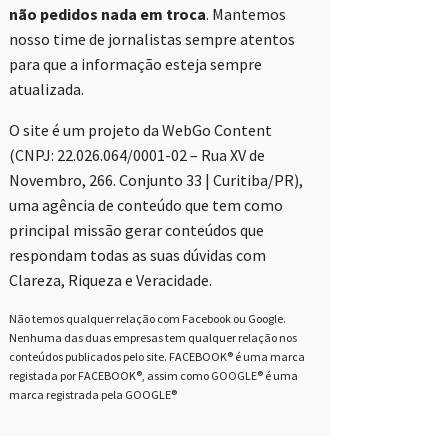
não pedidos nada em troca
. Mantemos
nosso time de jornalistas sempre atentos
para que a informação esteja sempre
atualizada.
O site é um projeto da WebGo Content
(CNPJ: 22.026.064/0001-02 – Rua XV de
Novembro, 266. Conjunto 33 | Curitiba/PR),
uma agência de conteúdo que tem como
principal missão gerar conteúdos que
respondam todas as suas dúvidas com
Clareza, Riqueza e Veracidade.
Não temos qualquer relação com Facebook ou Google.
Nenhuma das duas empresas tem qualquer relação nos
conteúdos publicados pelo site. FACEBOOK® é uma marca
registada por FACEBOOK®, assim como GOOGLE® é uma
marca registrada pela GOOGLE®